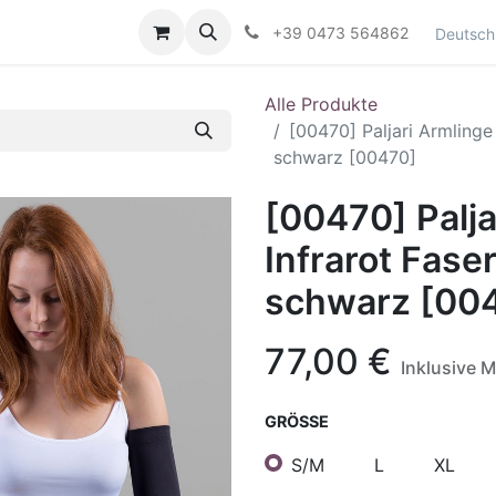
Kontaktieren Sie uns
+39 0473 564862
Deutsch
Alle Produkte
[00470] Paljari Armlinge 
schwarz [00470]
[00470] Palja
Infrarot Faser
schwarz [00
77,00
€
Inklusive 
GRÖSSE
S/M
L
XL