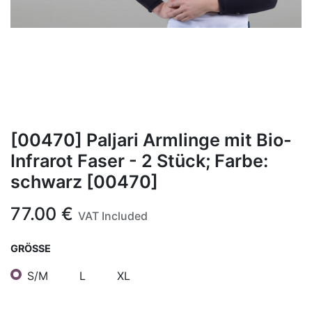
[00470] Paljari Armlinge mit Bio-
Infrarot Faser - 2 Stück; Farbe:
schwarz [00470]
77.00
€
VAT Included
GRÖSSE
S/M
L
XL