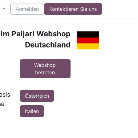
Anmelden
Kontaktieren Sie uns
 im Paljari Webshop
Deutschland
p
Webshop
betreten
asis
Österreich
se
Italien