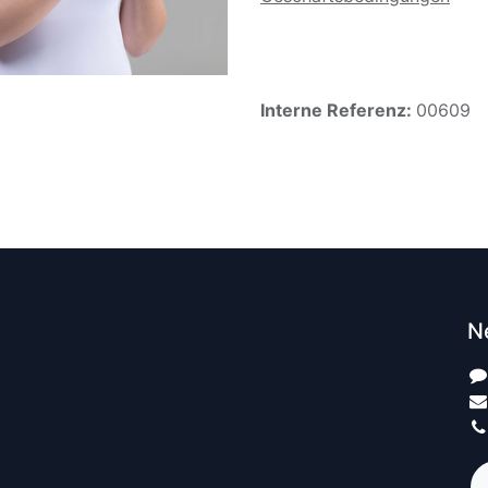
Interne Referenz:
00609
N