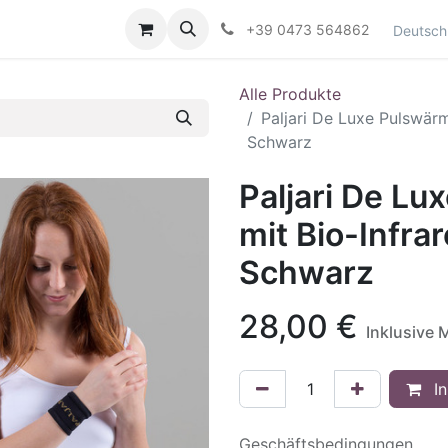
Kontaktieren Sie uns
+39 0473 564862
Deutsch
Alle Produkte
Paljari De Luxe Pulswärme
Schwarz
Paljari De Lu
mit Bio-Infrar
Schwarz
28,00
€
Inklusive 
In
Geschäftsbedingungen