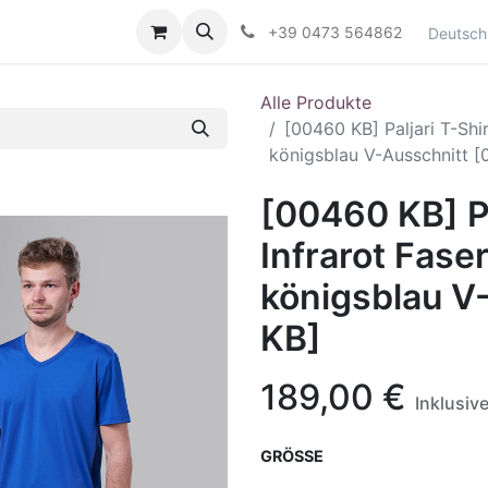
Kontaktieren Sie uns
+39 0473 564862
Deutsch
Alle Produkte
[00460 KB] Paljari T-Shir
königsblau V-Ausschnitt 
[00460 KB] Pa
Infrarot Fase
königsblau V
KB]
189,00
€
Inklusiv
GRÖSSE