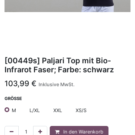
[00449s] Paljari Top mit Bio-
Infrarot Faser; Farbe: schwarz
103,99
€
Inklusive MwSt.
GRÖSSE
M
L/XL
XXL
XS/S
In den Warenkorb