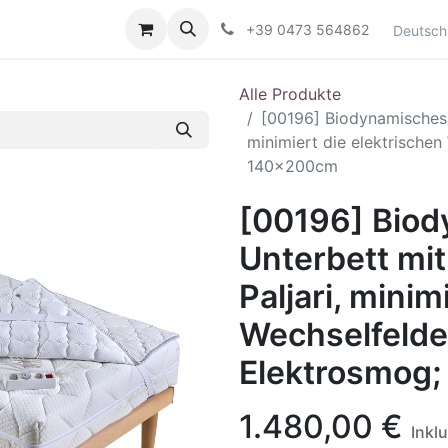
Kontaktieren Sie uns
+39 0473 564862
Deutsch
Alle Produkte
[00196] Biodynamisches U
minimiert die elektrische
140x200cm
[00196] Bio
Unterbett mit
Paljari, minim
Wechselfelde
Elektrosmog
1.480,00
€
Inkl