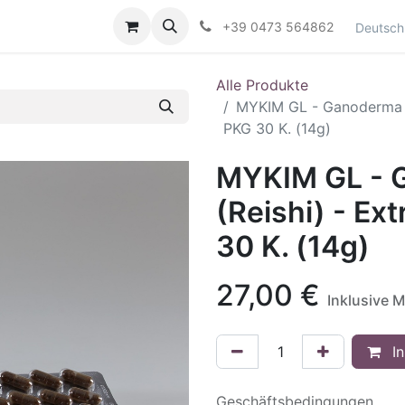
Kontaktieren Sie uns
+39 0473 564862
Deutsch
Alle Produkte
MYKIM GL - Ganoderma Lu
PKG 30 K. (14g)
MYKIM GL - 
(Reishi) - Ex
30 K. (14g)
27,00
€
Inklusive 
In
Geschäftsbedingungen